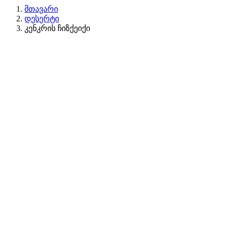
მთავარი
დესერტი
კენკრის ჩიზქეიქი