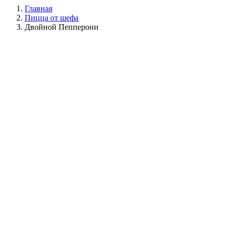
Главная
Пицца от шефа
Двойной Пепперони