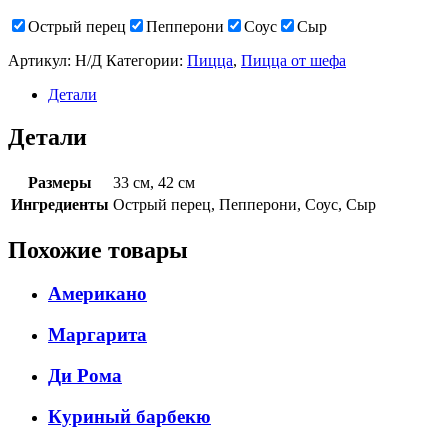
Острый перец
Пепперони
Соус
Сыр
Артикул:
Н/Д
Категории:
Пицца
,
Пицца от шефа
Детали
Детали
Размеры
33 см, 42 см
Ингредиенты
Острый перец, Пепперони, Соус, Сыр
Похожие товары
Американо
Маргарита
Ди Рома
Куриный барбекю