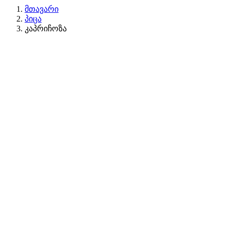
მთავარი
პიცა
კაპრიჩოზა