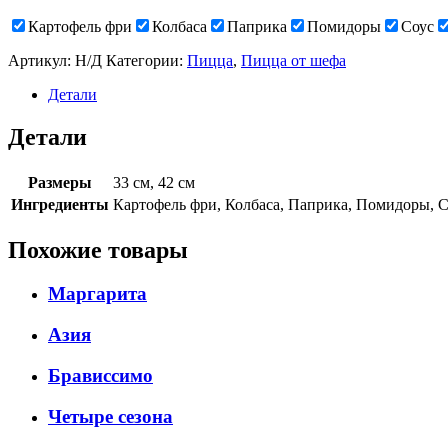
Картофель фри
Колбаса
Паприка
Помидоры
Соус
Артикул:
Н/Д
Категории:
Пицца
,
Пицца от шефа
Детали
Детали
Размеры
33 см, 42 см
Ингредиенты
Картофель фри, Колбаса, Паприка, Помидоры, 
Похожие товары
Маргарита
Азия
Брависсимо
Четыре сезона