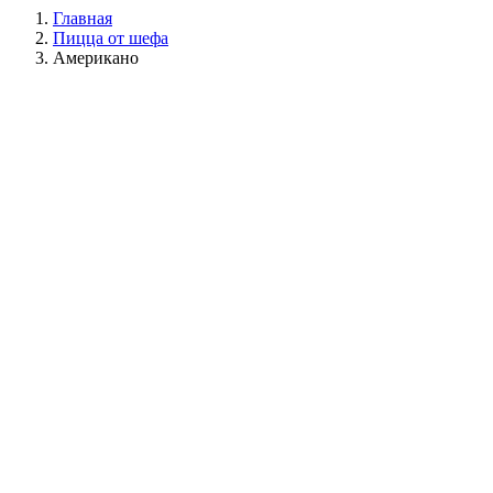
Главная
Пицца от шефа
Американо